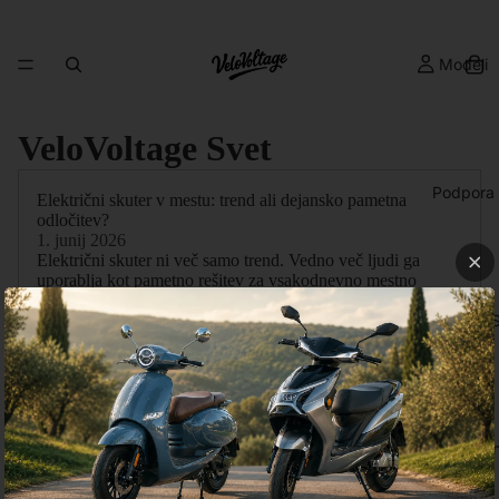
Modeli
VeloVoltage Svet
Podpora
Električni skuter v mestu: trend ali dejansko pametna
odločitev?
1. junij 2026
Električni skuter ni več samo trend. Vedno več ljudi ga
uporablja kot pametno rešitev za vsakodnevno mestno
vožnjo zaradi nizkih stroškov, enostavnega parkiranja in
VeloVoltage 
praktičnosti. Preveri, komu je električni skuter dejansko
smiseln in zakaj električna mobilnost postaja prihodnost
mest.
Več o tem
Testna vožn
Ali se električni skuter splača v Sloveniji?