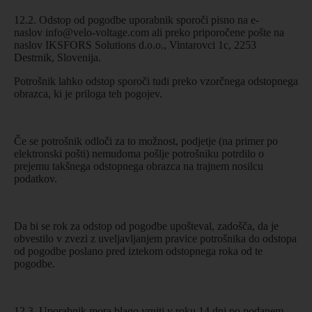
12.2. Odstop od pogodbe uporabnik sporoči pisno na e-
naslov
info@velo-voltage.com
ali preko priporočene pošte na
naslov IKSFORS Solutions d.o.o., Vintarovci 1c, 2253
Destrnik, Slovenija.
Potrošnik lahko odstop sporoči tudi preko vzorčnega odstopnega
obrazca, ki je priloga teh pogojev.
Če se potrošnik odloči za to možnost, podjetje (na primer po
elektronski pošti) nemudoma pošlje potrošniku potrdilo o
prejemu takšnega odstopnega obrazca na trajnem nosilcu
podatkov.
Da bi se rok za odstop od pogodbe upošteval, zadošča, da je
obvestilo v zvezi z uveljavljanjem pravice potrošnika do odstopa
od pogodbe poslano pred iztekom odstopnega roka od te
pogodbe.
12.3. Uporabnik mora blago vrniti v roku 14 dni po podanem