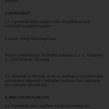
izdelkov.
3. KONTAKTI
3.1. Uporabniki lahko stopijo v stik s Ponudnikom prek
naslednjih kontaktnih kanalov:
E-naslov:
info@velovoltage.com
Naslov za dopisovanje: IKSFORS Solutions d. o. o., Vintarovci
1c, 2253 Destrnik, Slovenija
3.2. Ponudnik se zavezuje, da bo na vprašanja in povpraševanja
uporabnikov odgovoril v najkrajšem možnem času, najkasneje
pa v roku treh delovnih dni.
4. PREVZEMNA MESTA
4.1. Uporabniki lahko naročene izdelke prevzamejo na