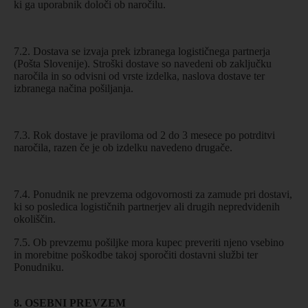
ki ga uporabnik določi ob naročilu.
7.2. Dostava se izvaja prek izbranega logističnega partnerja
(Pošta Slovenije). Stroški dostave so navedeni ob zaključku
naročila in so odvisni od vrste izdelka, naslova dostave ter
izbranega načina pošiljanja.
7.3. Rok dostave je praviloma od 2 do 3 mesece po potrditvi
naročila, razen če je ob izdelku navedeno drugače.
7.4. Ponudnik ne prevzema odgovornosti za zamude pri dostavi,
ki so posledica logističnih partnerjev ali drugih nepredvidenih
okoliščin.
7.5. Ob prevzemu pošiljke mora kupec preveriti njeno vsebino
in morebitne poškodbe takoj sporočiti dostavni službi ter
Ponudniku.
8. OSEBNI PREVZEM