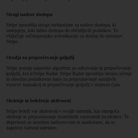
Strogi nadzor dostopa
Stripe uporablja stroge mehanizme za nadzor dostopa, ki
omejujejo, kdo lahko dostopa do občutljivih podatkov. To
vključuje večstopenjsko avtentikacijo za dostop do sistemov
Stripe.
Orodja za preprečevanje goljufij
Stripe ponuja napredne algoritme za odkrivanje in preprečevanje
goljufij, kot jeStripe Radar. Stripe Radar uporablja strojno učenje
in obsežno podatkovno bazo za prepoznavanje sumljivih
vzorcev transakcij in preprečevanje goljufij v realnem času.
Sledenje in beleženje aktivnosti
Stripe beleži vse aktivnosti v svojih sistemih, kar omogoča
sledenje in prepoznavanje morebitnih varnostnih incidentov. Te
dejavnosti so nenehno nadzorovane in analizirane, da se
zagotovi varnost sistemov.