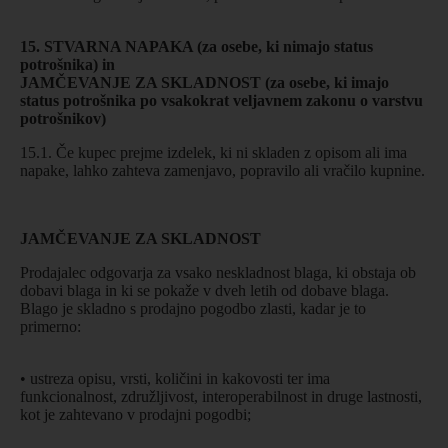
15. STVARNA NAPAKA (za osebe, ki nimajo status
potrošnika) in
JAMČEVANJE ZA SKLADNOST (za osebe, ki imajo
status potrošnika po vsakokrat veljavnem zakonu o varstvu
potrošnikov)
15.1. Če kupec prejme izdelek, ki ni skladen z opisom ali ima
napake, lahko zahteva zamenjavo, popravilo ali vračilo kupnine.
JAMČEVANJE ZA SKLADNOST
Prodajalec odgovarja za vsako neskladnost blaga, ki obstaja ob
dobavi blaga in ki se pokaže v dveh letih od dobave blaga.
Blago je skladno s prodajno pogodbo zlasti, kadar je to
primerno:
• ustreza opisu, vrsti, količini in kakovosti ter ima
funkcionalnost, združljivost, interoperabilnost in druge lastnosti,
kot je zahtevano v prodajni pogodbi;