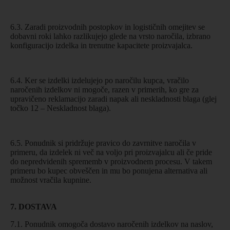
6.3. Zaradi proizvodnih postopkov in logističnih omejitev se
dobavni roki lahko razlikujejo glede na vrsto naročila, izbrano
konfiguracijo izdelka in trenutne kapacitete proizvajalca.
6.4. Ker se izdelki izdelujejo po naročilu kupca, vračilo
naročenih izdelkov ni mogoče, razen v primerih, ko gre za
upravičeno reklamacijo zaradi napak ali neskladnosti blaga (glej
točko 12 – Neskladnost blaga).
6.5. Ponudnik si pridržuje pravico do zavrnitve naročila v
primeru, da izdelek ni več na voljo pri proizvajalcu ali če pride
do nepredvidenih sprememb v proizvodnem procesu. V takem
primeru bo kupec obveščen in mu bo ponujena alternativa ali
možnost vračila kupnine.
7. DOSTAVA
7.1. Ponudnik omogoča dostavo naročenih izdelkov na naslov,