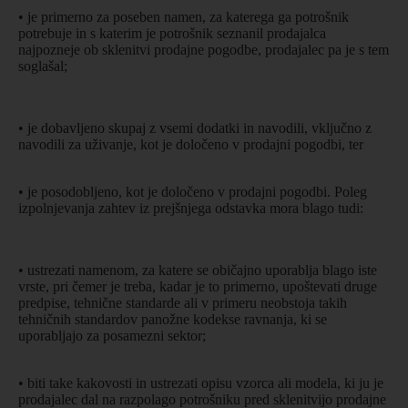
• je primerno za poseben namen, za katerega ga potrošnik
potrebuje in s katerim je potrošnik seznanil prodajalca
najpozneje ob sklenitvi prodajne pogodbe, prodajalec pa je s tem
soglašal;
• je dobavljeno skupaj z vsemi dodatki in navodili, vključno z
navodili za uživanje, kot je določeno v prodajni pogodbi, ter
• je posodobljeno, kot je določeno v prodajni pogodbi. Poleg
izpolnjevanja zahtev iz prejšnjega odstavka mora blago tudi:
• ustrezati namenom, za katere se običajno uporablja blago iste
vrste, pri čemer je treba, kadar je to primerno, upoštevati druge
predpise, tehnične standarde ali v primeru neobstoja takih
tehničnih standardov panožne kodekse ravnanja, ki se
uporabljajo za posamezni sektor;
• biti take kakovosti in ustrezati opisu vzorca ali modela, ki ju je
prodajalec dal na razpolago potrošniku pred sklenitvijo prodajne