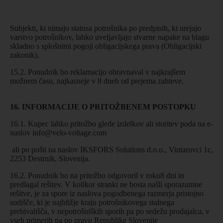
Subjekti, ki nimajo statusa potrošnika po predpisih, ki urejajo
varstvo potrošnikov, lahko uveljavljajo stvarne napake na blagu
skladno s splošnimi pogoji obligacijskega prava (Obligacijski
zakonik).
15.2. Ponudnik bo reklamacijo obravnaval v najkrajšem
možnem času, najkasneje v 8 dneh od prejema zahteve.
16. INFORMACIJE O PRITOŽBENEM POSTOPKU
16.1. Kupec lahko pritožbo glede izdelkov ali storitev poda na e-
naslov
info@velo-voltage.com
ali po pošti na naslov IKSFORS Solutions d.o.o., Vintarovci 1c,
2253 Destrnik, Slovenija.
16.2. Ponudnik bo na pritožbo odgovoril v roku8 dni in
predlagal rešitev. V kolikor stranki ne bosta našli sporazumne
rešitve, je za spore iz naslova pogodbenega razmerja pristojno
sodišče, ki je najbližje kraju potrošnikovega stalnega
prebivališča, v nepotrošniških sporih pa po sedežu prodajalca, v
vseh primerih pa po pravu Republike Slovenije