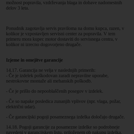
možnost popravila, vzdrževanja blaga in dobave nadomestnih
delov 3 leta.
Ponudnik zagotavlja servis praviloma na domu kupca, razen, v
kolikor je vzpostavljen servisni center za popravila. V tem
primeru mora kupec motor dostaviti do servisnega centra, v
kolikor ni izrecno dogovorjeno drugače.
Izjeme in omejitve garancije
14.17. Garancija ne velja v naslednjih primerih:
- Če je izdelek poškodovan zaradi nepravilne uporabe,
nestrokovne montaže ali mehanskih poškodb.
- Če je prišlo do nepooblaščenih posegov v izdelek.
- Če so napake posledica zunanjih vplivov (npr. vlaga, požar,
električni udar).
- Če garancijski pogoji posameznega izdelka določajo drugače.
14.18. Pogoji garancije za posamezne izdelke so podrobneje
navedeni v garancijskem listu, priloženem ob nakupu izdelka.