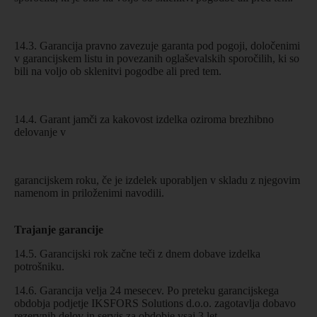
14.3. Garancija pravno zavezuje garanta pod pogoji, določenimi
v garancijskem listu in povezanih oglaševalskih sporočilih, ki so
bili na voljo ob sklenitvi pogodbe ali pred tem.
14.4. Garant jamči za kakovost izdelka oziroma brezhibno
delovanje v
garancijskem roku, če je izdelek uporabljen v skladu z njegovim
namenom in priloženimi navodili.
Trajanje garancije
14.5. Garancijski rok začne teči z dnem dobave izdelka
potrošniku.
14.6. Garancija velja 24 mesecev. Po preteku garancijskega
obdobja podjetje IKSFORS Solutions d.o.o. zagotavlja dobavo
rezervnih delov in servis za obdobje vsaj 3 let.