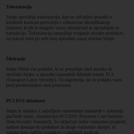
Tokenizacija
Stripe uporablja tokenizacijo, kjer se občutljivi podatki o
kreditnih karticah pretvorijo v edinstvene identifikatorje
(tokene), ki jih je mogoče varno shranjevati in uporabljati za
transakcije. Tokenizacija zmanjšuje tveganje zlorabe podatkov,
saj tokeni sami po sebi niso uporabni zunaj sistema Stripe.
Šifriranje
Stripe šifrira vse podatke, ki se prenašajo med stranko in
strežniki Stripe, z uporabo naprednih šifrirnih tehnik TLS
(Transport Layer Security). To zagotavlja, da so podatki varni
pred prestrezanjem med prenosom.
PCI DSS skladnost
Stripe je skladno z najvišjimi varnostnimi standardi v industriji
plačilnih kartic, znanimi kot PCI DSS (Payment Card Industry
Data Security Standard). To vključuje redne varnostne preglede,
nadzor dostopa do podatkov in druge varnostne ukrepe, ki
zagotavljajo zaščito podatkov o plačilnih karticah.