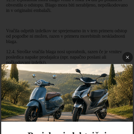
obvestilu o odstopu. Blago mora biti nerabljeno, nepoškodovano
in v originalni embalaži.
Vračila odprtih izdelkov ne sprejemamo in v tem primeru odstop
od pogodbe ni možen, razen v primeru morebitnih neskladnosti
blaga.
12.4. Stroške vračila blaga nosi uporabnik, razen če je vrnitev
posledica napake prodajalca (npr. napačno poslani ali
poškodovani izdelki).
12.5. Ponudnik bo kupnino vrnil najkasneje v 14 dneh po
prejemu vrnjenega blaga, in sicer na isti način (z istim plačilnim
sredstvom), kot je bilo izvedeno plačilo, razen če se kupec in
prodajalec dogovorita drugače.
Potrošnik odgovarja za zmanjšanje vrednosti blaga, če je
zmanjšanje vrednosti posledica ravnanja, ki ni nujno potrebno za
ugotovitev narave, lastnosti in delovanja blaga
Kupec nima pravice do odstopa od pogodbe v primerih, kot jih