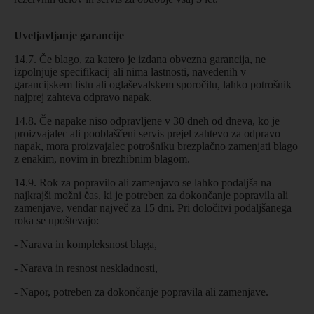
Uveljavljanje garancije
14.7. Če blago, za katero je izdana obvezna garancija, ne
izpolnjuje specifikacij ali nima lastnosti, navedenih v
garancijskem listu ali oglaševalskem sporočilu, lahko potrošnik
najprej zahteva odpravo napak.
14.8. Če napake niso odpravljene v 30 dneh od dneva, ko je
proizvajalec ali pooblaščeni servis prejel zahtevo za odpravo
napak, mora proizvajalec potrošniku brezplačno zamenjati blago
z enakim, novim in brezhibnim blagom.
14.9. Rok za popravilo ali zamenjavo se lahko podaljša na
najkrajši možni čas, ki je potreben za dokončanje popravila ali
zamenjave, vendar največ za 15 dni. Pri določitvi podaljšanega
roka se upoštevajo:
- Narava in kompleksnost blaga,
- Narava in resnost neskladnosti,
- Napor, potreben za dokončanje popravila ali zamenjave.