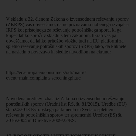
V skladu z 32. členom Zakona o izvensodnem reševanju sporov
(ZIsRPS) vas obveščamo, da ne priznavamo nobenega izvajalca
IRPS kot pristojnega za reševanje potrošniškega spora, ki ga
kupec lahko sproži v skladu s tem zakonom, hkrati vas pa
obveščamo, da lahko pritožbo vložite tudi na EU platformi za
spletno reševanje potrošniških sporov (SRPS) tako, da kliknete
na naslednjo povezavo in sledite navodilom na ekranu:
https://ec.europa.eu/consumers/odr/main/?
event=main.complaints.screeningphase
Navedena ureditev izhaja iz Zakona o izvensodnem reševanju
potrošniških sporov (Uradni list RS, št. 81/2015), Uredbe (EU)
št. 524/2013 Evropskega parlamenta in Sveta o spletnem
reševanju potrošniških sporov ter spremembi Uredbe (ES) št.
2016/2004 in Direktive 2009/22/ES.