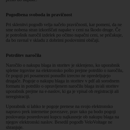
Pogodbena svoboda in pravičnost
Pri sklenitvi pogodb velja načelo pravičnosti, kar pomeni, da ne
sme nobena stran izkoriščati napake v ceni na škodo druge. Če
je potrošnik naročil izdelek po očitno napačni ceni, se pričakuje,
da bo ravnal v skladu z dobrimi poslovnimi običaji.
Potrditev naročila
Naročilo o nakupu blaga in storitev je sklenjeno, ko uporabnik
spletne trgovine na elektronsko pošto prejme potrdilo o naročilu,
če pogoji pri posamezni ponudbi izrecno ne opredeljujejo
drugače. Pogoje o nakupu blaga in storitev v pdf ali sorodnem
formatu in potrdilo o opravljenem naročilu blaga in/ali storitev
uporabnik prejme na e-naslov, ki ga je vpisal ob registraciji ali
neregistraciji.
Uporabnik si lahko te pogoje prenese na svojo elektronsko
napravo prek internetne povezave, prav tako pa bodo pogoji
poslovanja posredovani kupcu najkasneje ob nakupu blaga na
njegov elektronski naslov. Besedil pogodb VeloVoltage ne
shranjuje.