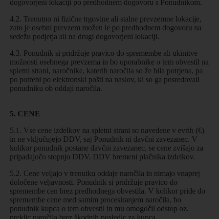
dogovorjeni lokaciji po predhodnem dogovoru s Ponudnikom.
4.2. Trenutno ni fizične trgovine ali stalne prevzemne lokacije,
zato je osebni prevzem možen le po predhodnem dogovoru na
sedežu podjetja ali na drugi dogovorjeni lokaciji.
4.3. Ponudnik si pridržuje pravico do spremembe ali ukinitve
možnosti osebnega prevzema in bo uporabnike o tem obvestil na
spletni strani, naročnike, katerih naročila so že bila potrjena, pa
po potrebi po elektronski pošti na naslov, ki so ga posredovali
ponudniku ob oddaji naročila.
5. CENE
5.1. Vse cene izdelkov na spletni strani so navedene v evrih (€)
in ne vključujejo DDV, saj Ponudnik ni davčni zavezanec. V
kolikor ponudnik postane davčni zavezanec, se cene zvišajo za
pripadajočo stopnjo DDV. DDV bremeni plačnika izdelkov.
5.2. Cene veljajo v trenutku oddaje naročila in nimajo vnaprej
določene veljavnosti. Ponudnik si pridržuje pravico do
spremembe cen brez predhodnega obvestila. V kolikor pride do
spremembe cene med samim procesiranjem naročila, bo
ponudnik kupca o tem obvestil in mu omogočil odstop oz.
preklic naročila brez škodnih posledic za kupca.