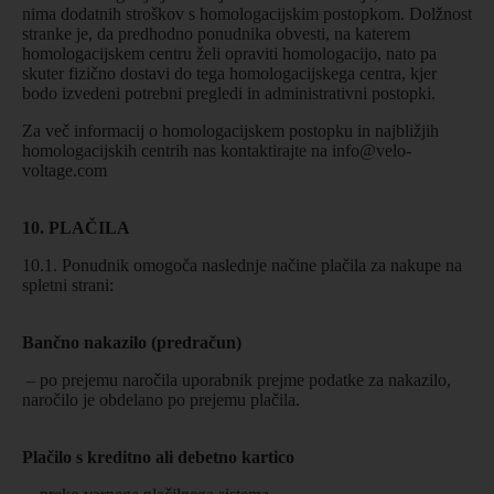
nima dodatnih stroškov s homologacijskim postopkom. Dolžnost
stranke je, da predhodno ponudnika obvesti, na katerem
homologacijskem centru želi opraviti homologacijo, nato pa
skuter fizično dostavi do tega homologacijskega centra, kjer
bodo izvedeni potrebni pregledi in administrativni postopki.
Za več informacij o homologacijskem postopku in najbližjih
homologacijskih centrih nas kontaktirajte na
info@velo-
voltage.com
10. PLAČILA
10.1. Ponudnik omogoča naslednje načine plačila za nakupe na
spletni strani:
Bančno nakazilo (predračun)
– po prejemu naročila uporabnik prejme podatke za nakazilo,
naročilo je obdelano po prejemu plačila.
Plačilo s kreditno ali debetno kartico