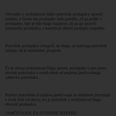
Obvestilo o neskladnosti lahko potrošnik prodajalcu sporoči
osebno, o čemer mu prodajalec izda potrdilo, ali ga pošlje v
prodajalno, kjer je bilo blago kupljeno, ali pa ga sporoči
zastopniku prodajalca, s katerim je sklenil prodajno pogodbo.
Potrošnik prodajalcu omogoči, da blago, za katerega potrošnik
zatrjuje, da je neskladno, pregleda.
Če je obstoj neskladnosti blaga sporen, prodajalec o tem pisno
obvesti potrošnika v osmih dneh od prejema jamčevalnega
zahtevka potrošnika.
Pravice potrošnika iz naslova jamčevanja za skladnost prenehajo
v dveh letih od dneva, ko je potrošnik o neskladnosti blaga
obvestil prodajalca.
JAMČEVANJE ZA STVARNE NAPAKE