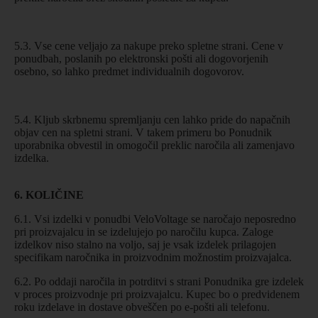
5.3. Vse cene veljajo za nakupe preko spletne strani. Cene v
ponudbah, poslanih po elektronski pošti ali dogovorjenih
osebno, so lahko predmet individualnih dogovorov.
5.4. Kljub skrbnemu spremljanju cen lahko pride do napačnih
objav cen na spletni strani. V takem primeru bo Ponudnik
uporabnika obvestil in omogočil preklic naročila ali zamenjavo
izdelka.
6. KOLIČINE
6.1. Vsi izdelki v ponudbi VeloVoltage se naročajo neposredno
pri proizvajalcu in se izdelujejo po naročilu kupca. Zaloge
izdelkov niso stalno na voljo, saj je vsak izdelek prilagojen
specifikam naročnika in proizvodnim možnostim proizvajalca.
6.2. Po oddaji naročila in potrditvi s strani Ponudnika gre izdelek
v proces proizvodnje pri proizvajalcu. Kupec bo o predvidenem
roku izdelave in dostave obveščen po e-pošti ali telefonu.