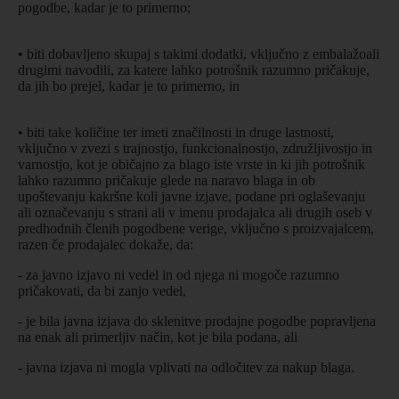
pogodbe, kadar je to primerno;
• biti dobavljeno skupaj s takimi dodatki, vključno z embalažoali
drugimi navodili, za katere lahko potrošnik razumno pričakuje,
da jih bo prejel, kadar je to primerno, in
• biti take količine ter imeti značilnosti in druge lastnosti,
vključno v zvezi s trajnostjo, funkcionalnostjo, združljivostjo in
varnostjo, kot je običajno za blago iste vrste in ki jih potrošnik
lahko razumno pričakuje glede na naravo blaga in ob
upoštevanju kakršne koli javne izjave, podane pri oglaševanju
ali označevanju s strani ali v imenu prodajalca ali drugih oseb v
predhodnih členih pogodbene verige, vključno s proizvajalcem,
razen če prodajalec dokaže, da:
- za javno izjavo ni vedel in od njega ni mogoče razumno
pričakovati, da bi zanjo vedel,
- je bila javna izjava do sklenitve prodajne pogodbe popravljena
na enak ali primerljiv način, kot je bila podana, ali
- javna izjava ni mogla vplivati na odločitev za nakup blaga.