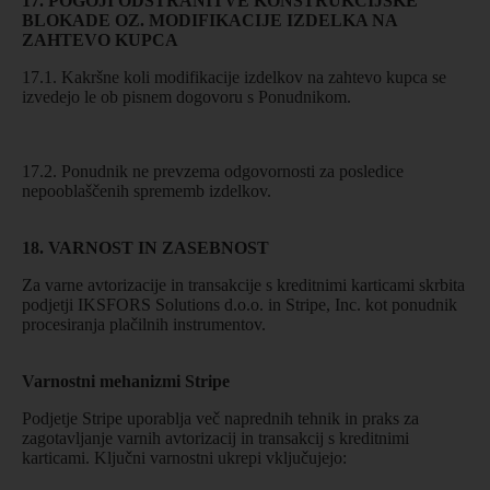
17. POGOJI ODSTRANITVE KONSTRUKCIJSKE
BLOKADE OZ. MODIFIKACIJE IZDELKA NA
ZAHTEVO KUPCA
17.1. Kakršne koli modifikacije izdelkov na zahtevo kupca se
izvedejo le ob pisnem dogovoru s Ponudnikom.
17.2. Ponudnik ne prevzema odgovornosti za posledice
nepooblaščenih sprememb izdelkov.
18. VARNOST IN ZASEBNOST
Za varne avtorizacije in transakcije s kreditnimi karticami skrbita
podjetji IKSFORS Solutions d.o.o. in Stripe, Inc. kot ponudnik
procesiranja plačilnih instrumentov.
Varnostni mehanizmi Stripe
Podjetje Stripe uporablja več naprednih tehnik in praks za
zagotavljanje varnih avtorizacij in transakcij s kreditnimi
karticami. Ključni varnostni ukrepi vključujejo: