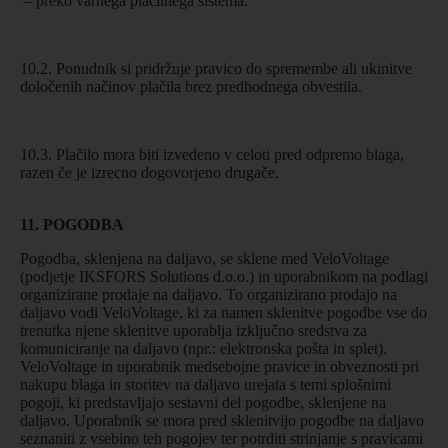
– preko varnega plačilnega sistema.
10.2. Ponudnik si pridržuje pravico do spremembe ali ukinitve
določenih načinov plačila brez predhodnega obvestila.
10.3. Plačilo mora biti izvedeno v celoti pred odpremo blaga,
razen če je izrecno dogovorjeno drugače.
11. POGODBA
Pogodba, sklenjena na daljavo, se sklene med VeloVoltage
(podjetje IKSFORS Solutions d.o.o.) in uporabnikom na podlagi
organizirane prodaje na daljavo. To organizirano prodajo na
daljavo vodi VeloVoltage, ki za namen sklenitve pogodbe vse do
trenutka njene sklenitve uporablja izključno sredstva za
komuniciranje na daljavo (npr.: elektronska pošta in splet).
VeloVoltage in uporabnik medsebojne pravice in obveznosti pri
nakupu blaga in storitev na daljavo urejata s temi splošnimi
pogoji, ki predstavljajo sestavni del pogodbe, sklenjene na
daljavo. Uporabnik se mora pred sklenitvijo pogodbe na daljavo
seznaniti z vsebino teh pogojev ter potrditi strinjanje s pravicami