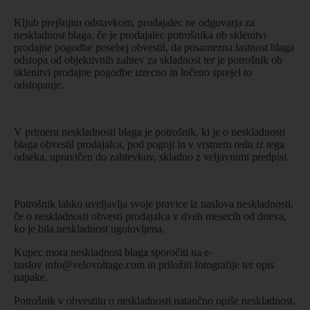
Kljub prejšnjim odstavkom, prodajalec ne odgovarja za
neskladnost blaga, če je prodajalec potrošnika ob sklenitvi
prodajne pogodbe posebej obvestil, da posamezna lastnost blaga
odstopa od objektivnih zahtev za skladnost ter je potrošnik ob
sklenitvi prodajne pogodbe izrecno in ločeno sprejel to
odstopanje.
V primeru neskladnosti blaga je potrošnik, ki je o neskladnosti
blaga obvestil prodajalca, pod pogoji in v vrstnem redu iz tega
odseka, upravičen do zahtevkov, skladno z veljavnimi predpisi.
Potrošnik lahko uveljavlja svoje pravice iz naslova neskladnosti,
če o neskladnosti obvesti prodajalca v dveh mesecih od dneva,
ko je bila neskladnost ugotovljena.
Kupec mora neskladnost blaga sporočiti na e-
naslov
info@velovoltage.com
in priložiti fotografije ter opis
napake.
Potrošnik v obvestilu o neskladnosti natančno opiše neskladnost.