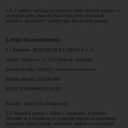
1.5. V primeru vprašanj ali nejasnosti glede splošnih pogojev se
uporabnik lahko obrne na Ponudnika preko kontaktnih
podatkov, navedenih v nadaljevanju teh splošnih pogojev.
2. PODATKI PONUDNIKA
2.1.Ponudnik : IKSFORS SOLUTIONS d. o. o.
Naslov: Vintarovci 1c, 2253 Destrnik, Slovenija
Davčna številka: 26437872 (ni davčni zavezanec)
Matična številka: 9682465000
IBAN: SI56040000281204105
E-naslov:
info@velo-voltage.com
2.2. Ponudnik posluje v skladu z zakonodajo Republike
Slovenije in je registriran pri pristojnih organih za opravljanje
dejavnosti spletne prodaje električnih skuterjev in povezanih