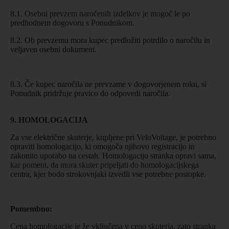
8.1. Osebni prevzem naročenih izdelkov je mogoč le po
predhodnem dogovoru s Ponudnikom.
8.2. Ob prevzemu mora kupec predložiti potrdilo o naročilu in
veljaven osebni dokument.
8.3. Če kupec naročila ne prevzame v dogovorjenem roku, si
Ponudnik pridržuje pravico do odpovedi naročila.
9. HOMOLOGACIJA
Za vse električne skuterje, kupljene pri VeloVoltage, je potrebno
opraviti homologacijo, ki omogoča njihovo registracijo in
zakonito uporabo na cestah. Homologacijo stranka opravi sama,
kar pomeni, da mora skuter pripeljati do homologacijskega
centra, kjer bodo strokovnjaki izvedli vse potrebne postopke.
Pomembno:
Cena homologacije je že vključena v ceno skuterja, zato stranka