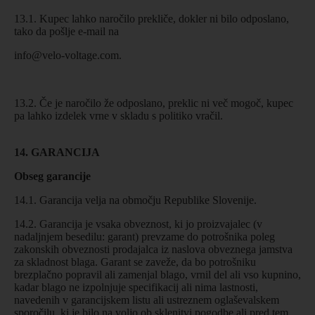
13.1. Kupec lahko naročilo prekliče, dokler ni bilo odposlano,
tako da pošlje e-mail na
info@velo-voltage.com
.
13.2. Če je naročilo že odposlano, preklic ni več mogoč, kupec
pa lahko izdelek vrne v skladu s politiko vračil.
14. GARANCIJA
Obseg garancije
14.1. Garancija velja na območju Republike Slovenije.
14.2. Garancija je vsaka obveznost, ki jo proizvajalec (v
nadaljnjem besedilu: garant) prevzame do potrošnika poleg
zakonskih obveznosti prodajalca iz naslova obveznega jamstva
za skladnost blaga. Garant se zaveže, da bo potrošniku
brezplačno popravil ali zamenjal blago, vrnil del ali vso kupnino,
kadar blago ne izpolnjuje specifikacij ali nima lastnosti,
navedenih v garancijskem listu ali ustreznem oglaševalskem
sporočilu, ki je bilo na voljo ob sklenitvi pogodbe ali pred tem.