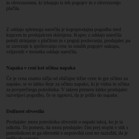
in obveznostmi, ki izhajajo iz teh pogojev in z obveznostjo
plačila.
Z oddajo spletnega naročila je kupoprodajna pogodba med
kupcem in prodajalcem sklenjena. Kupec z oddajo naročila
potrdi strinjanje s plačilom in s pogoji poslovanja, prodajalec pa
se zavezuje k spoštovanju cene in ostalih pogojev nakupa,
veljavnih v trenutku oddaje naročila.
Napaka v ceni kot očitna napaka
Če je cena znatno nižja od običajne tržne cene in gre očitno za
napako, se to lahko šteje za očitno napako, ki je vidna in očitna
za povprečnega potrošnika. V takem primeru lahko prodajalec
razveljavi pogodbo, če se ugotovi, da je prišlo do napake.
Dolžnost obvestila
Prodajalec mora potrošnika obvestiti o napaki takoj, ko je ta
odkrita. To pomeni, da mora prodajalec čim prej stopiti v stik s
potrošnikom in ga obvestiti o nepravilni ceni ter razložiti, da je
prišlo do napake.