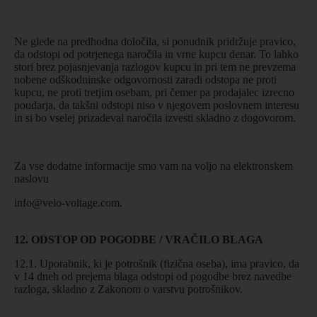
Ne glede na predhodna določila, si ponudnik pridržuje pravico,
da odstopi od potrjenega naročila in vrne kupcu denar. To lahko
stori brez pojasnjevanja razlogov kupcu in pri tem ne prevzema
nobene odškodninske odgovornosti zaradi odstopa ne proti
kupcu, ne proti tretjim osebam, pri čemer pa prodajalec izrecno
poudarja, da takšni odstopi niso v njegovem poslovnem interesu
in si bo vselej prizadeval naročila izvesti skladno z dogovorom.
Za vse dodatne informacije smo vam na voljo na elektronskem
naslovu
info@velo-voltage.com
.
12. ODSTOP OD POGODBE / VRAČILO BLAGA
12.1. Uporabnik, ki je potrošnik (fizična oseba), ima pravico, da
v 14 dneh od prejema blaga odstopi od pogodbe brez navedbe
razloga, skladno z Zakonom o varstvu potrošnikov.