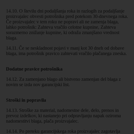
14.10. O številu dni podaljšanja roka in razlogih za podaljšanje
proizvajalec obvesti potrošnika pred potekom 30-dnevnega roka.
Če proizvajalec v tem roku ne popravi ali ne zamenja blaga,
lahko potrošnik: Zahteva vračilo celotne kupnine, Zahteva
sorazmerno znižanje kupnine, ki odraža zmanjšano vrednost
blaga.
14.11. Če se neskladnost pojavi v manj kot 30 dneh od dobave
blaga, ima potrošnik pravico zahtevati vračilo plačanega zneska.
Dodatne pravice potrošnika
14.12. Za zamenjano blago ali bistveno zamenjan del blaga z
novim se izda nov garancijski list.
Stroški in popravila
14.13. Stroške za material, nadomestne dele, delo, prenos in
prevoz izdelkov, ki nastanejo pri odpravljanju napak oziroma
nadomestitvi blaga, plača proizvajalec.
14.14. Po preteku garancijskega roka proizvajalec zagotavlja